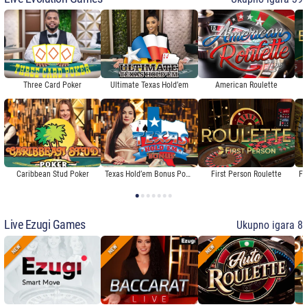
Live Ezugi Games
Ukupno igara 8
NEW
NEW
NEW
N