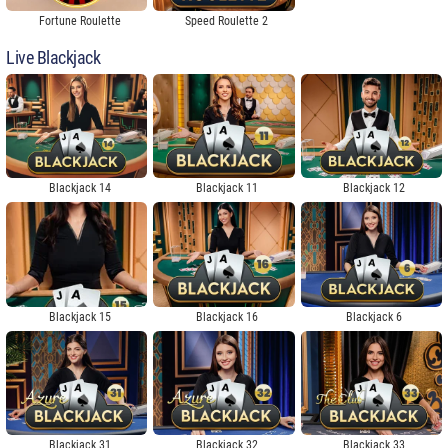
Live Blackjack