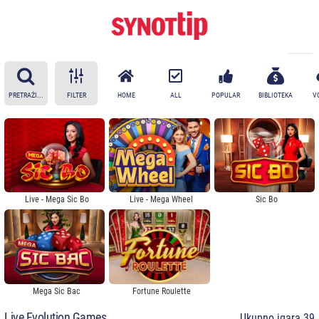
PRETRAŽI...
FILTER
HOME
ALL
POPULAR
BIBLIOTEKA
V
Live Evolution Games
Ukupno igara 39