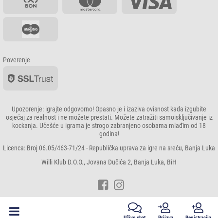
Poverenje
Upozorenje: igrajte odgovorno! Opasno je i izaziva ovisnost kada izgubite
osjećaj za realnost i ne možete prestati. Možete zatražiti samoisključivanje iz
kockanja. Učešće u igrama je strogo zabranjeno osobama mlađim od 18
godina!
Licenca: Broj 06.05/463-71/24 - Republička uprava za igre na sreću, Banja Luka
Willi Klub D.O.O., Jovana Dučića 2, Banja Luka, BiH
Uživo
Prijava
Registra
Uživo chat
Prijava
Registracija