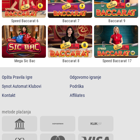
Opšta Pravila Igre
Odgovorno igranje
Synot Automat Klubovi
Podrška
Kontakt
Affiliates
metode plaćanja