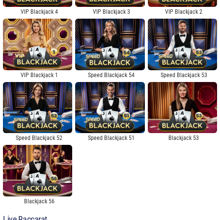
Live Baccarat